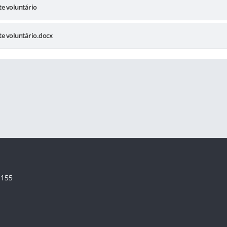
te voluntário
te voluntário.docx
-155